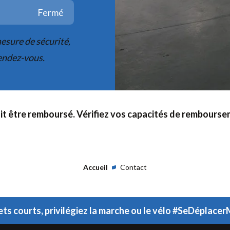
Fermé
esure de sécurité,
endez-vous.
it être remboursé. Vérifiez vos capacités de rembours
Accueil
Contact
jets courts, privilégiez la marche ou le vélo #SeDéplace